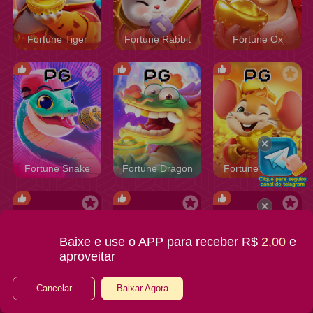
Fortune Tiger
Fortune Rabbit
Fortune Ox
Fortune Snake
Fortune Dragon
Fortune Mouse
Baixe e use o APP para receber R$
2,00
e
aproveitar
+0,5%
Doraemon
Cancelar
Baixar Agora
Promoção
Depósito
Baixar APP
Perfil
Christmas
Labubu Zimomo
Dragon FOFO
Começar